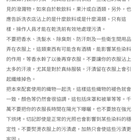
見的潑濺物，如來自於軟飲料，果汁或白酒類，另外，也
應告訴洗衣店沾上的是什麼飲料或是什麼湯類。只有這
樣，操作人員才能在乾洗前有效地處理污漬。
不要把香水、洗髮水、除臭劑、防汗劑及一些衛生間用品
弄在衣服上，這類東西有可能含有酒精，能影響某些染料
的作用，等香水幹了以後再穿衣服。不要讓你的衣服沾上
太多的汗液，尤其是對於真絲服裝。汗漬留在衣服上會引
起纖維掉色。
把本來配套使用的織物一起洗，這樣這些織物的褪色就會
一致，顏色等仍然會很協調，這包括床罩和被單等等。千
萬不要把你的衣服長時間在陽光下曝曬，也不要放在強光
下烘烤。切記即使是正常的光照也會影響到某些染料的穩
定性。不要熨燙衣服上的污漬處，加熱只會使這些污漬更
牢固。