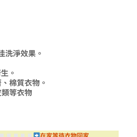
最佳洗淨效果。
衛生。
著、棉質衣物。
皮類等衣物
在家等待衣物回家