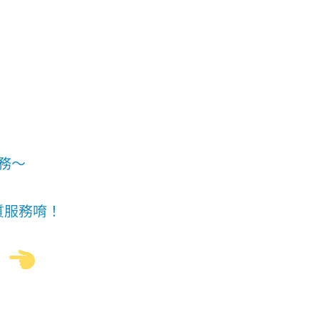
務～
質服務唷！
』