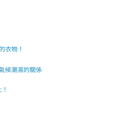
的衣物！
氣候潮濕的關係
上！