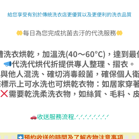
給您享受有別於傳統洗衣店更優質以及更便利的洗衣品質
每日為您完成抗菌去汙的代洗服務
洗衣烘乾，加溫洗(40～60°C)，達到
代洗代烘代折提供專人整理、摺衣。
不與他人混洗、確切消毒殺菌，確保個人
滌標示上可水洗也可烘乾衣物：如居家穿
需要乾洗柔洗衣物，如絲質、毛料、
收送服務流程.ᐟ.ᐟ.ᐟ.ᐟ.ᐟ.ᐟ.ᐟ.ᐟ
預約收送的時間及了解衣物注意事項