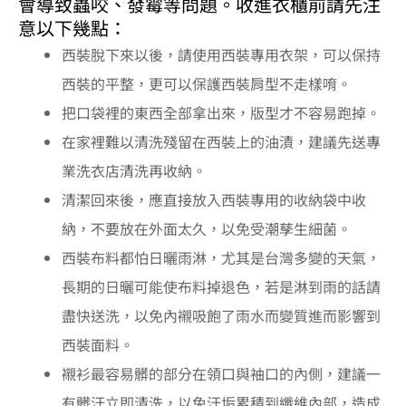
會導致蟲咬、發霉等問題。收進衣櫃前請先注
意以下幾點：
西裝脫下來以後，請使用西裝專用衣架，可以保持
西裝的平整，更可以保護西裝肩型不走樣唷。
把口袋裡的東西全部拿出來，版型才不容易跑掉。
在家裡難以清洗殘留在西裝上的油漬，建議先送專
業洗衣店清洗再收納。
清潔回來後，應直接放入西裝專用的收納袋中收
納，不要放在外面太久，以免受潮孳生細菌。
西裝布料都怕日曬雨淋，尤其是台灣多變的天氣，
長期的日曬可能使布料掉退色，若是淋到雨的話請
盡快送洗，以免內襯吸飽了雨水而變質進而影響到
西裝面料。
襯衫最容易髒的部分在領口與袖口的內側，建議一
有髒汙立即清洗，以免汙垢累積到纖維內部，造成