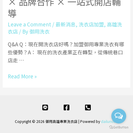
× 品牌合作 × 一站式開店輔
導
Leave a Comment
/
最新消息
,
洗衣店加盟
,
高雄洗
衣店
/ By
御用洗衣
Q&A Q：現在開洗衣店好嗎？加盟御用專業洗衣有哪
些優勢？A： 現在的洗衣產業正在轉型，從傳統巷口
店走 …
御
Read More »
用
專
業
洗
衣
Copyright © 2026 御用高雄專業洗衣店
| Powered by
dailunotes
加
盟