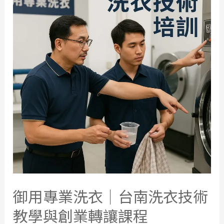
衣
｜
台
中
洗
衣
技
術
轉
讓
與
創
業
課
御用專業洗衣｜台南洗衣技術
程
教學與創業轉讓課程
專