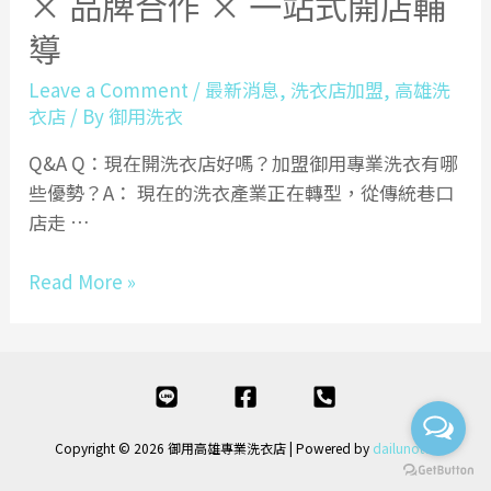
× 品牌合作 × 一站式開店輔
導
Leave a Comment
/
最新消息
,
洗衣店加盟
,
高雄洗
衣店
/ By
御用洗衣
Q&A Q：現在開洗衣店好嗎？加盟御用專業洗衣有哪
些優勢？A： 現在的洗衣產業正在轉型，從傳統巷口
店走 …
御
Read More »
用
專
業
洗
衣
Copyright © 2026 御用高雄專業洗衣店
| Powered by
dailunotes
加
盟