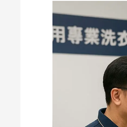
中
洗
衣
技
術
轉
讓
與
創
業
課
程
專
區