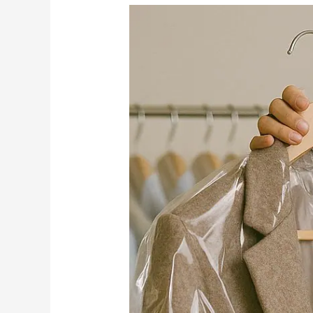
南
洗
衣
技
術
教
學
與
創
業
轉
讓
課
程