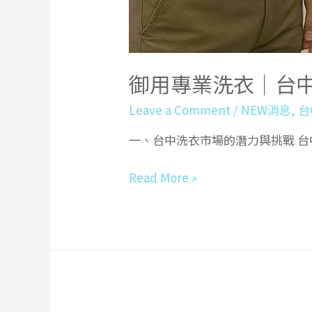
御用專業洗衣｜台
Leave a Comment
/
NEW消息
,
台
一、台中洗衣市場的潛力與挑戰 
御
Read More »
用
專
業
洗
衣
｜
台