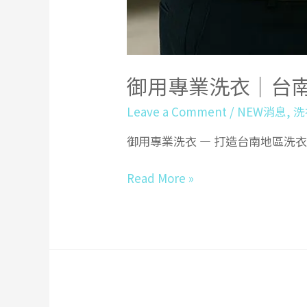
御用專業洗衣｜台
Leave a Comment
/
NEW消息
,
洗
御用專業洗衣 — 打造台南地區洗
御
Read More »
用
專
業
洗
衣
｜
台