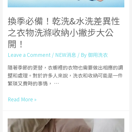
讓
家
換季必備！乾洗&水洗差異性
居
之衣物洗滌收納小撇步大公
環
境
開！
更
優
Leave a Comment
/
NEW消息
/ By
御用洗衣
質
隨著季節的更替，衣櫥裡的衣物也需要做出相應的調
整和處理。對於許多人來說，洗衣和收納可能是一件
繁瑣又費時的事情， …
換
Read More »
季
必
備！
乾