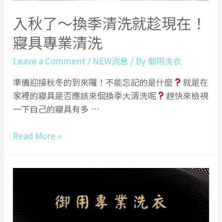
步
大
入秋了～換季清洗就趁現在！
公
寢具專業清洗
開！
Leave a Comment
/
NEW消息
/ By
御用洗衣
準備迎接秋冬的到來囉！不能忘記的是什麼
就是在
家裡的寢具是否應該來個換季大清洗呢
趕快來檢視
一下自己的寢具有多 …
入
Read More »
秋
了
～
換
季
清