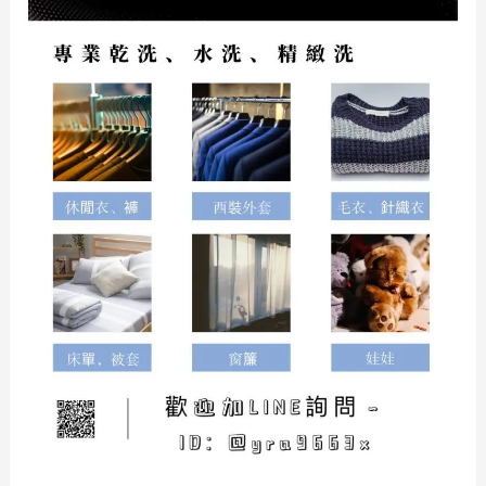
洗
就
趁
現
在！
寢
具
專
業
清
洗