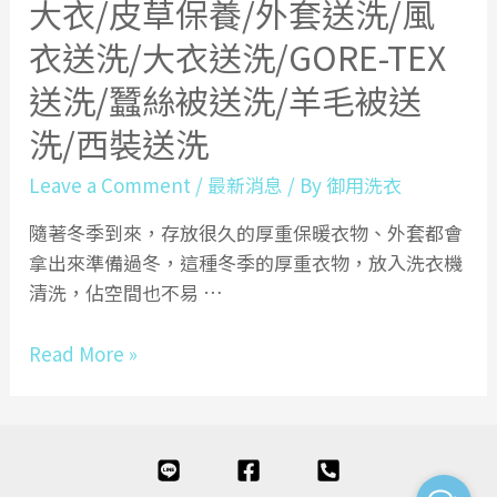
大衣/皮草保養/外套送洗/風
鼓
山
衣送洗/大衣送洗/GORE-TEX
區|
送洗/蠶絲被送洗/羊毛被送
楠
梓
洗/西裝送洗
區|
Leave a Comment
/
最新消息
/ By
御用洗衣
三
民
隨著冬季到來，存放很久的厚重保暖衣物、外套都會
區
拿出來準備過冬，這種冬季的厚重衣物，放入洗衣機
|
清洗，佔空間也不易 …
鳳
山
【專
Read More »
區|
業
鳥
洗
松
衣】
區|
網
大