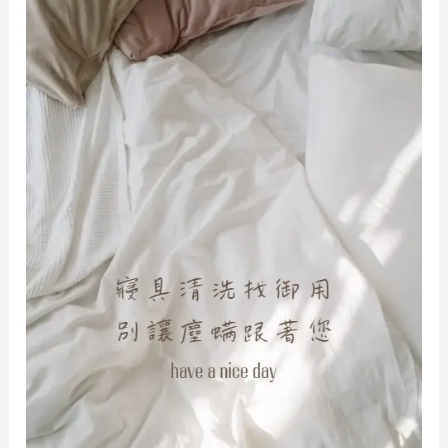
洗
&
水
洗
差
異
性
之
衣
物
洗
滌
收
納
小
撇