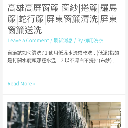
高雄高屏窗簾|窗紗|捲簾|羅馬
簾|蛇行簾|屏東窗簾清洗|屏東
窗簾送洗
Leave a Comment
/
最新消息
/ By
御用洗衣
窗簾該如何清洗? 1.使用低溫水洗或乾洗 , (低溫)指的
是打開水龍頭那種水溫。2.以不漂白不攪拌(布紗) ,
…
高
Read More »
雄
高
屏
窗
簾|