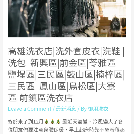
窗
紗|
捲
簾|
羅
馬
高雄洗衣店|洗外套皮衣|洗鞋 |
簾|
蛇
洗包 |新興區|前金區|苓雅區|
行
鹽埕區|三民區|鼓山區|楠梓區|
簾|
屏
三民區 |鳳山區|鳥松區|大寮
東
區|前鎮區洗衣店
窗
簾
Leave a Comment
/
最新消息
/ By
御用洗衣
清
終於來了到12月
最近天氣變、冷風變大了各
洗|
位朋友們要注意身體保暖，早上起床時先不急著爬起
屏