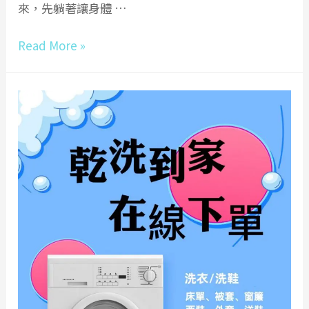
來，先躺著讓身體 …
東
窗
高
Read More »
簾
雄
送
洗
洗
衣
店|
洗
外
套
皮
衣|
洗
鞋
|
洗
包