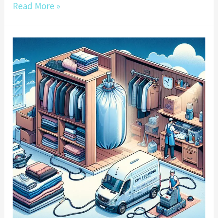
打
Read More »
造
清
新
空
間：
高
雄
洗
衣
店
專
業
清
潔
服
務