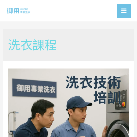
Skip
to
Mai
content
Men
洗衣課程