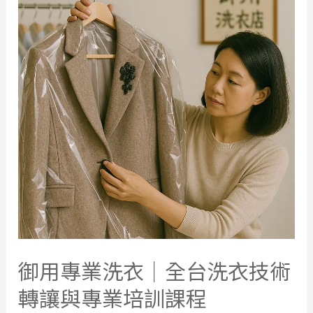
衣
｜
台
南
洗
衣
技
術
教
學
與
創
業
轉
御用專業洗衣｜全台洗衣技術
讓
轉讓與專業培訓課程
課
程