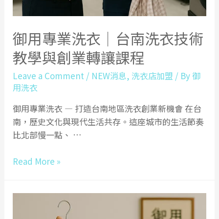
創
業
課
御用專業洗衣｜台南洗衣技術
程
教學與創業轉讓課程
專
區
Leave a Comment
/
NEW消息
,
洗衣店加盟
/ By
御
用洗衣
御用專業洗衣 — 打造台南地區洗衣創業新機會 在台
南，歷史文化與現代生活共存。這座城市的生活節奏
比北部慢一點、 …
御
Read More »
用
專
業
洗