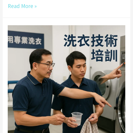
御
Read More »
用
專
業
洗
衣
｜
台
中
洗
衣
技
術
轉
讓
與