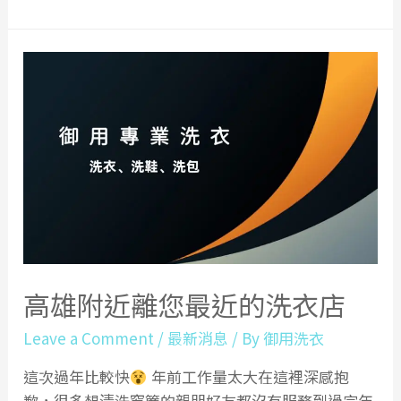
雄
高
屏
窗
簾|
窗
紗|
捲
簾|
羅
馬
簾|
高雄附近離您最近的洗衣店
蛇
行
Leave a Comment
/
最新消息
/ By
御用洗衣
簾|
這次過年比較快
年前工作量太大在這裡深感抱
屏
歉，很多想清洗窗簾的親朋好友都沒有服務到過完年