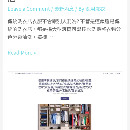
Leave a Comment
/
最新消息
/ By
御用洗衣
傳統洗衣店衣服不會跟別人混洗? 不管是連鎖還是傳
統的洗衣店，都是採大型滾筒可溫控水洗機將衣物分
色分類清洗。這樣 …
洗
Read More »
衣
店
都
是
單
獨
洗
自
己