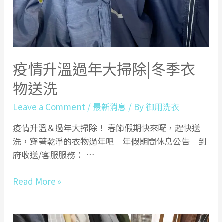
疫情升溫過年大掃除|冬季衣
物送洗
Leave a Comment
/
最新消息
/ By
御用洗衣
疫情升溫＆過年大掃除！ 春節假期快來囉，趕快送
洗，穿著乾淨的衣物過年吧｜年假期間休息公告｜到
府收送/客服服務： …
疫
Read More »
情
升
溫