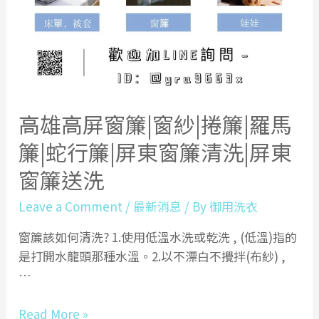
保
養
高雄高屏窗簾|窗紗|捲簾|羅馬
簾|蛇行簾|屏東窗簾清洗|屏東
窗簾送洗
Leave a Comment
/
最新消息
/ By
御用洗衣
窗簾該如何清洗? 1.使用低溫水洗或乾洗 , (低溫)指的
是打開水龍頭那種水溫。2.以不漂白不攪拌(布紗) ,
…
高
Read More »