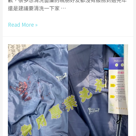
東
還是建議要清洗一下家 …
窗
簾
高
Read More »
清
雄
洗|
附
屏
近
東
離
窗
您
簾
最
送
近
洗
的
洗
衣
店