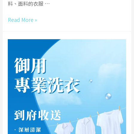
料、面料的衣服 …
高
Read More »
雄
羽
絨
外
套|
貂
皮
大
衣
送
洗