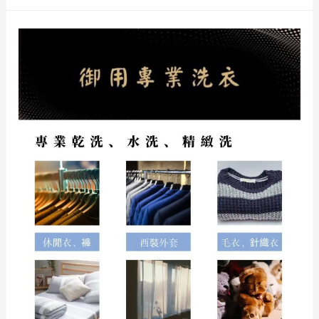
社
環
乾
境
洗
更
店|
加
前
美
鎮
好
區
洗
衣
店
前
鎮
區
洗
衣|
皮
件