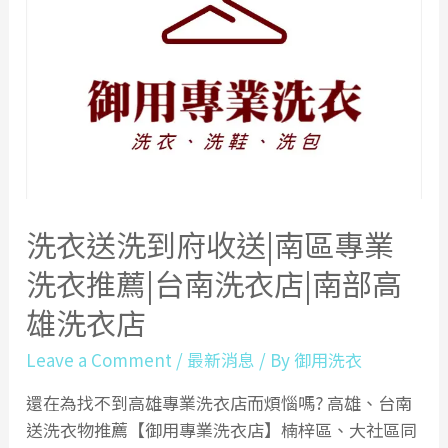
|
預
可
約
以
制/
只
高
單
雄
獨
苓
洗
雅
自
店/
己
洗衣送洗到府收送|南區專業
衣
的
物
洗衣推薦|台南洗衣店|南部高
衣
送
物
雄洗衣店
洗
嗎?
推
Leave a Comment
/
最新消息
/ By
御用洗衣
|
薦
前
還在為找不到高雄專業洗衣店而煩惱嗎? 高雄、台南
金
送洗衣物推薦【御用專業洗衣店】楠梓區、大社區同
區