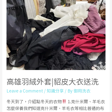
過
年
大
掃
除|
冬
季
衣
物
送
洗
高雄羽絨外套|貂皮大衣送洗
Leave a Comment
/
知識分享
/ By
御用洗衣
冬天到了，介紹點冬天的衣物
1.克什米爾、羊毛衣
怎麼保養我們知道克什米爾、羊毛衣等相比普通的布