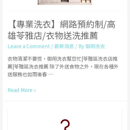
的
衣
服
【專業洗衣】網路預約制/高
嗎?
|
雄苓雅店/衣物送洗推薦
衣
Leave a Comment
/
最新消息
/ By
御用洗衣
物
交
衣物清潔不要慌，御用洗衣幫您忙|苓雅區洗衣店推
給
薦|苓雅區洗衣推薦 除了外送食物之外，現在各種外
洗
送服務也如雨後春 …
衣
店
【專
Read More »
不
業
會
洗
洗
衣】
壞
網
吧?
路