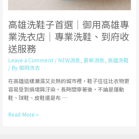
高雄洗鞋子首選｜御用高雄專
業洗衣店｜專業洗鞋、到府收
送服務
Leave a Comment
/
NEW消息
,
最新消息
,
高雄洗鞋
/ By
御用洗衣
在高雄這樣潮濕又炎熱的城市裡，鞋子往往比衣物更
容易受到損壞與汙染。長時間穿著後，不論是運動
鞋、球鞋、皮鞋還是布 …
高
Read More »
雄
洗