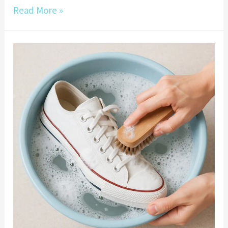
御
Read More »
用
專
業
洗
衣
｜
高
雄
洗
鞋
推
薦
全
攻
略