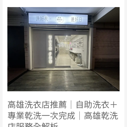
苓
雅
區
自
助
洗
衣
店
推
薦
｜
御
用
高雄洗衣店推薦｜自助洗衣＋
專
業
專業乾洗一次完成｜高雄乾洗
洗
店服務全解析
衣