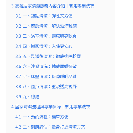
3
高雄居家清潔服務內容介紹｜御用專業洗衣
3.1
一、鐘點清潔：彈性又方便
3.2
二、廚房清潔：解決油汙難題
3.3
三、浴室清潔：還原明亮乾爽
3.4
四、搬家清潔：入住更安心
3.5
五、裝潢後清潔：徹底排除粉塵
3.6
六、沙發清洗：遠離塵蟎過敏
3.7
七、床墊清潔：保障睡眠品質
3.8
八、窗戶清潔：重現透亮視野
3.9
九、總結
4
居家清潔流程與專業保障｜御用專業洗衣
4.1
一、預約流程：簡單方便
4.2
二、到府評估：量身打造清潔方案