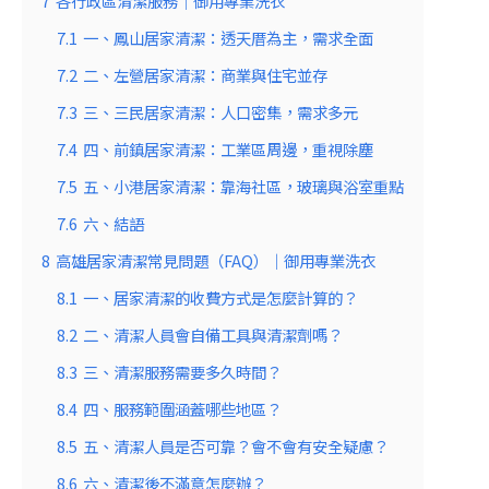
7
各行政區清潔服務｜御用專業洗衣
7.1
一、鳳山居家清潔：透天厝為主，需求全面
7.2
二、左營居家清潔：商業與住宅並存
7.3
三、三民居家清潔：人口密集，需求多元
7.4
四、前鎮居家清潔：工業區周邊，重視除塵
7.5
五、小港居家清潔：靠海社區，玻璃與浴室重點
7.6
六、結語
8
高雄居家清潔常見問題（FAQ）｜御用專業洗衣
8.1
一、居家清潔的收費方式是怎麼計算的？
8.2
二、清潔人員會自備工具與清潔劑嗎？
8.3
三、清潔服務需要多久時間？
8.4
四、服務範圍涵蓋哪些地區？
8.5
五、清潔人員是否可靠？會不會有安全疑慮？
8.6
六、清潔後不滿意怎麼辦？