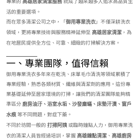
專業的
就成了越來越多人追求高品質生
高雄居家清潔服務
活的重要選項。
而在眾多清潔公司之中，「
」不僅深耕洗衣
御用專業洗衣
領域，更將專業技術與服務精神延伸至
，為
高雄居家清潔
在地居民提供全方位、可靠、細緻的打掃解決方案。
一、專業團隊，值得信賴
御用專業洗衣多年來在乾洗、床單毛巾清洗等領域累積了
專業經驗，熟悉各類材質、纖維與清潔劑的應用。這份專
業基礎延伸至居家環境的打掃，讓我們的清潔團隊能夠精
準區分
廚房油汙、浴室水垢、沙發塵蟎、床墊汗漬、窗戶
等不同問題，對症下藥。
水痕
不同於坊間一般的
或臨時鐘點人力，御用專業洗
打掃阿姨
衣的清潔人員皆經過培訓，掌握
、
高雄鐘點清潔
高雄廚房