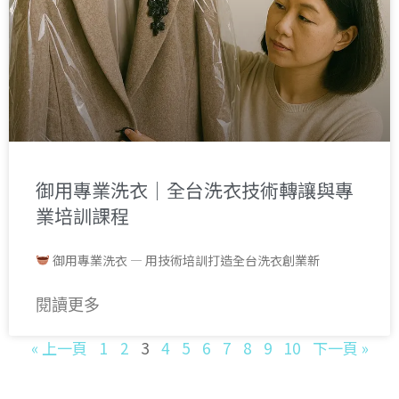
御用專業洗衣｜全台洗衣技術轉讓與專
業培訓課程
御用專業洗衣 — 用技術培訓打造全台洗衣創業新
閱讀更多
« 上一頁
1
2
3
4
5
6
7
8
9
10
下一頁 »